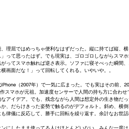
能、理屈ではめっちゃ便利なはずだった。縦に持てば縦、横
…」って思ったはず。でも現実は、ゴロゴロしながらスマホ
転がってスマホ触れば逆さ表示。ソファに寝そべった瞬間、
は横画面だな！」って回転してくれる。いやいや。。
Phone（2007年）で一気に広まった。でも実はその前、2
oの試作スマホが元祖。加速度センサーで人間の持ち方に合わ
的なアイデア。でも、残念ながら人間は想定外の生き物だっ
ろか、だらけきった姿勢で触るのがデフォルト。斜め、横倒
にも律儀に反応して、勝手に回転を繰り返す。余計なお世話
オンにしたまま使ってる人はほとんどいない。みんな一度は