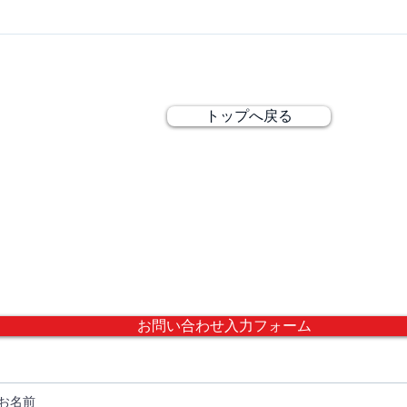
AIが再構築するWebとSNSの
製品
未来
の新
なく
.
トップへ戻る
シャ クルクル
1-13
い合わせ、資料請求、導入の際のご相談は、以下の問い合わせ
ウェーブの登録商標です
about our services, request documents, or discuss the implementa
form below.
お問い合わせ入力フォーム