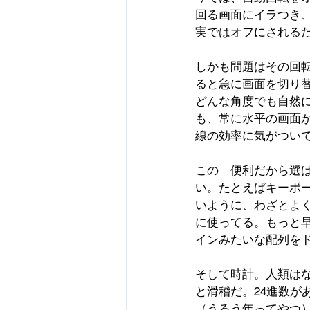
回る画面にイラつき
実ではオフにされる
しかも問題はその回転
ると急に画面を切り
どんな角度でも自然
も、常に水平の画面
線の効率に気がつい
この「便利だから選
い。たとえばキーボー
いように、わざとよ
に使ってる。もっと
インみたいな配列を
そして時計。人類はな
と滑稽だ。24進数が
（うるう年ってやつ