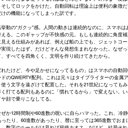
、そしてロックをかけた。自動回転は理論上は便利の象徴だ
だけの機能になってしまった訳です。
挙動の“ガクッ”感。人間の動きは連続的なのに、スマホは
替える。このギャップが不快感の元。もしも連続的に角度補
に見える仕組みがあれば、例えば船の上でも、ジェットコー
が実現したはず。だけどそんな発想生まれなかった。なぜっ
て、すべてを四角くく、文明を作り続けてきたから。
ばれたけど、今や足かせになってるもの」はスマホの自動回
ドのQWERTY配列。これは元々はタイプライターの金属
く使う文字を遠ざけて配置した。それを21世紀になっても
早く打てる配列もあるのに「慣れてるから」で変えない。い
ドヤ顔で乗りこなしてる。
ぜか12時間制や60進数の呪いに自らハマった。これ、冷
あったり、60進数があったり、暦に至っては365進数でお
）。数字のルールだけ見れば超絶カオス。だけど、結局それ