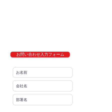
料請求、導入の際のご相談は、以下の問
い合わせフォームからご連絡下さい。
QRコードは(株)デンソーウェーブの登録
商標です
If you would like to inquire about our
services, request documents, or discuss
the implementation of our services, please
contact us using the inquiry form below.
お問い合わせ入力フォーム