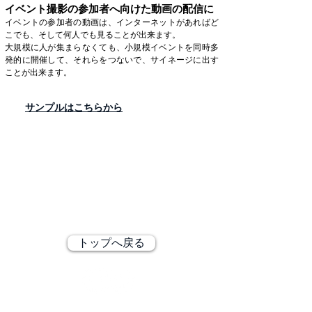
イベント撮影の参加者へ向けた動画の配信に
イベントの参加者の動画は、インターネットがあればど
こでも、そして何人でも見ることが出来ます。
大規模に人が集まらなくても、小規模イベントを同時多
発的に開催して、それらをつないで、サイネージに出す
ことが出来ます。
サンプルはこちらから
© QLCLE Inc. All rights reserved.
株式会社QLCLE ガブシキガイシャ クルクル
〒105-0011 東京都港区芝公園2-11-13
TEL
03-5733-6528
トップへ戻る
弊社サービスに関するお問い合わせ、資