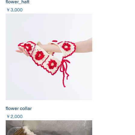
flower_hatt
価格
￥3,000
flower collar
価格
￥2,000