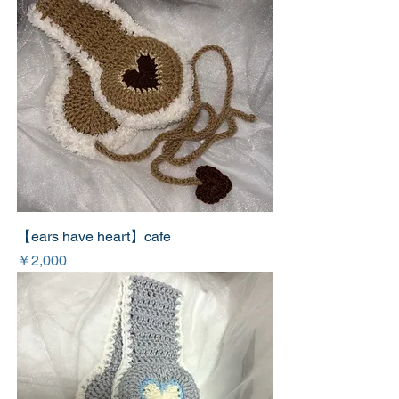
【ears have heart】cafe
価格
￥2,000