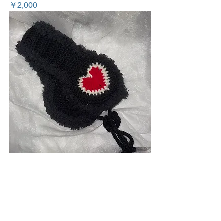
価格
￥2,000
【ears have heart】トランプ
価格
￥2,000