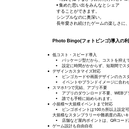
• 集めた思い出をみんなとシェア
することができます。
シンプルなのに奥深い。
長年愛され続けたゲームの楽しさに
Photo Bingo(フォトビンゴ)導入の
低コスト・スピード導入
• パッケージ型だから、コストを抑え
• 設定に時間がかからず、短期間でス
デザインカスタマイズ対応
• ビンゴカードや画面デザインのカスタ
• イベントやブランドイメージに合わ
スマホ1つで完結、アプリ不要
• アプリのダウンロード不要、WEBブ
• 誰でも手軽に始められます。
小規模〜大規模イベントまで対応
• ビンゴポイントは100カ所以上設定
大規模なスタンプラリーや難易度の高いキ
• 店舗など屋内ポイントは、QRコード
ゲーム設計も自由自在