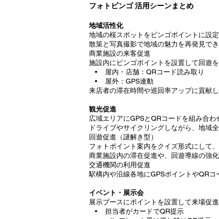
フォトビンゴ 活用シーンまとめ
地域活性化
地域の桜スポットをビンゴポイントに設定
散策と写真撮影で地域の魅力を再発見でき
商業施設の来客促進
施設内にビンゴポイントを設置して回遊を
• 屋内・店舗：QRコード読み取り
• 屋外：GPS連動
来店者の滞在時間や巡回率アップに貢献し
観光促進
広域エリアにGPSとQRコードを組み合
ドライブやサイクリングしながら、地域全
回遊促進（謎解き型）
フォトポイント案内をクイズ形式にして、
商業施設内の滞在促進や、回遊導線の強化
交通機関の利用促進
駅構内や沿線各地にGPSポイントやQR
イベント・展示会
展示ブースにポイントを設置して来場促進
• 担当者がカードでQR提示