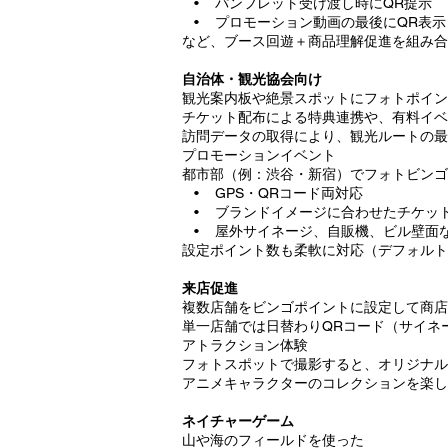
• パンフレット受け渡し時にQR提示
• プロモーション動画の最後にQR表示
など、ブース回遊＋商品理解促進を組み合
自治体・観光協会向け
観光案内板や絶景スポットにフォトポイン
チケット配布による特典連携や、有料イベ
訪問データの取得により、観光ルートの最
プロモーションイベント
都市部（例：渋谷・新宿）でフォトビンゴ
• GPS・QRコード両対応
• ブランドイメージに合わせたチケッ
• 屋外サイネージ、自販機、ビル壁面
設定ポイント数も柔軟に対応（デフォルト
来店促進
複数店舗をビンゴポイントに設定して商店
単一店舗では日替わりQRコード（サイネ
アトラクション体験
フォトスポットで撮影すると、オリジナル
アニメキャラクターのコレクションを楽し
ネイチャーゲーム
山や海のフィールドを使った