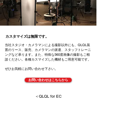
カスタマイズは無限です。
当社スタジオ・カメラマンによる撮影以外にも、QLQL装
置のリース、販売、カメラマンの派遣、スタッフトレーニ
ングなど承ります。また、特殊な360度画像の撮影もご相
談ください。各種カスマイズした機材もご用意可能です。
ぜひお気軽にお問い合わせ下さい。
お問い合わせはこちらから
＜QLQL for EC
© QLCLE Inc. All rights reserved.
株式会社QLCLE ガブシキガイシャ クルクル
〒105-0011 東京都港区芝公園2-11-13
TEL
03-5733-6528