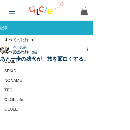
記事
すべての記録
寺川真嗣
すべての記録
2025年4月13日
あと一歩の残念が、旅を面白くする。
QLQL
SPIXD
NONAME
TEC
QLQLcafe
QLCLE