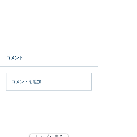
コメント
コメントを追加…
フォトビンゴ(PHOTO BINGO)っ
© QLCLE Inc. All rights reserved.
て何？
株式会社QLCLE ガブシキガイシャ クルクル
〒105-0011 東京都港区芝公園2-11-13
TEL
03-5733-6528