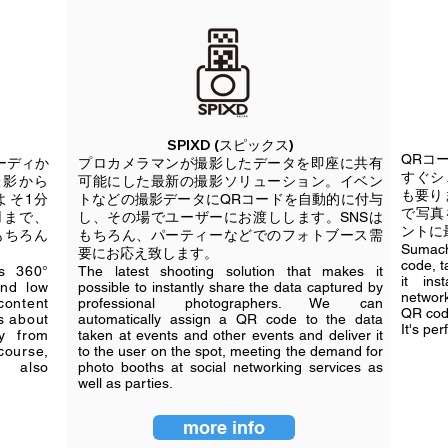
​SPIXD (スピックス)
QRコ
ーディか
プロカメラマンが撮影したデータを即座に共有
すぐシ
撮影から
可能にした最新の撮影ソリューション。
イベン
も要り
よそ1分
トなどの撮影データに
QRコードを自動的に付与
で写真
用まで、
し、
その場でユーザーに
お渡しします。
SNSは
ントに
もちろん
もちろん、パーティーなどでの
フォトブース需
Sumach
要に
お応え致します。​
code, t
s 360°
The latest shooting solution that makes it
it ins
and low
possible to instantly share the data captured by
network
content
professional photographers. We can
QR code
es about
automatically assign a QR code to the data
It's pe
y from
taken at events and other events and deliver it
ourse,
to the user on the spot, meeting the demand for
e also
photo booths at social networking services as
well as parties.
more info