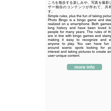
ころを散歩する楽しみや、写真を撮影
ザー独自のコンテンツが作れて、共
す。
Simple rules, plus the fun of taking pictu
Photo Bingo is a bingo game and sta
realized on a smartphone. Both game
long history and have been loved 
people for many years. The rules of 
are in line with bingo games and stamp 
making it easy to recognize and e
anyone to play. You can have fun 
around scenic spots looking for po
interest and taking pictures to create a
user-unique content.
more info