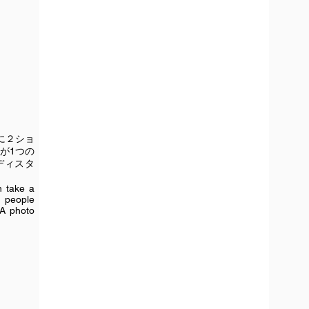
QLQLはみんなで作るアトラクショ
に２ショ
が1つの
ディスタ
n take a
o people
 A photo