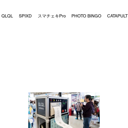
QLQL
SPIXD
スマチェキPro
PHOTO BINGO
CATAPULT