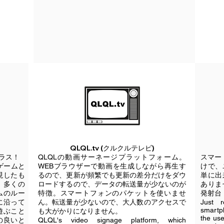
QLQL.tv (クルクルテレビ)
ラス！
QLQLの動画サーネージプラットフォーム。
スマー
ゴゲームと
WEBブラウザーで動画を生成しながら再生す
けで、
現したも
るので、更新が頻繁でも更新の差分だけをダウ
単に出
、多くの
ロードするので、データの転送量が少ないのが
ありま
ムのルー
特徴。スマートフォンのパケットを使いませ
発射台
に沿って
ん。​転送量が少ないので、大人数のアクセスで
Just 
smartp
遊ぶこと
も大がかりになりません。
the use
の良いと
QLQL's video signage platform, which