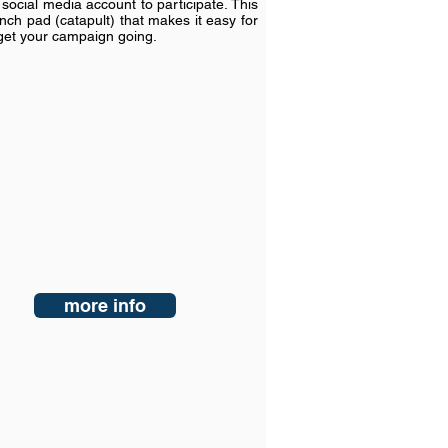
social media account to participate. This
unch pad (catapult) that makes it easy for
get your campaign going.
more info