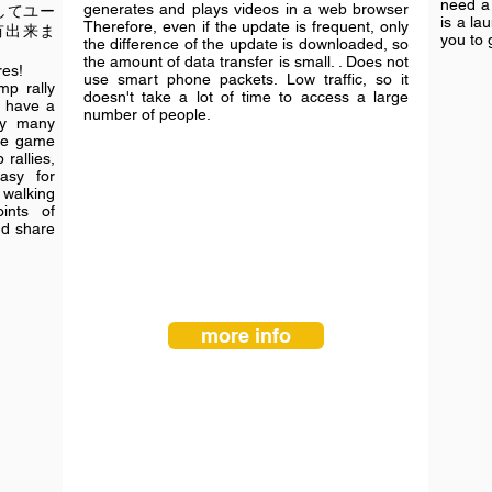
need a 
generates and plays videos in a web browser
してユー
is a la
Therefore, even if the update is frequent, only
有出来ま
you to 
the difference of the update is downloaded, so
the amount of data transfer is small. . Does not
res!
use smart phone packets. Low traffic, so it
mp rally
doesn't take a lot of time to access a large
s have a
number of people.
by many
the game
rallies,
asy for
walking
ints of
nd share
more info