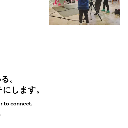
わる。
チにします。
r to connect.
.