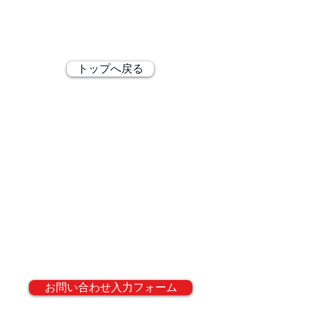
© QLCLE Inc. All rights reserved.
株式会社QLCLE ガブシキガイシャ クルクル
〒105-0011 東京都港区芝公園2-11-13
TEL
03-5733-6528
トップへ戻る
弊社サービスに関するお問い合わせ、資
料請求、導入の際のご相談は、以下の問
い合わせフォームからご連絡下さい。
QRコードは(株)デンソーウェーブの登録
商標です
If you would like to inquire about our
services, request documents, or discuss
the implementation of our services, please
contact us using the inquiry form below.
お問い合わせ入力フォーム